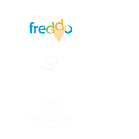
הצהרת נגישות
רמת‭ ‬השרון‭ ‬‮
סוקולוב ‭ ‬86‭ ‬
Ramat Hasharon
03-5470459
טל