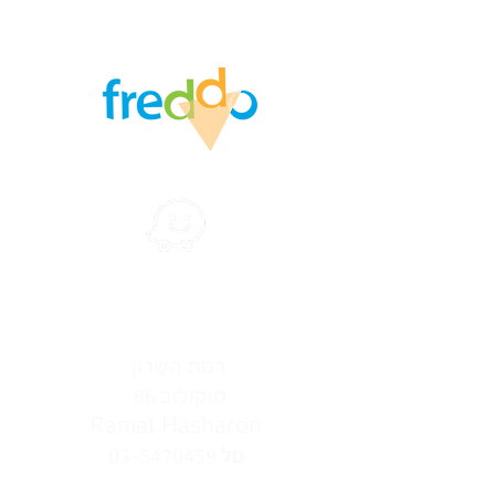
הצהרת נגישות
רמת‭ ‬השרון‭ ‬‮
סוקולוב ‭ ‬86‭ ‬
Ramat Hasharon
03-5470459
טל