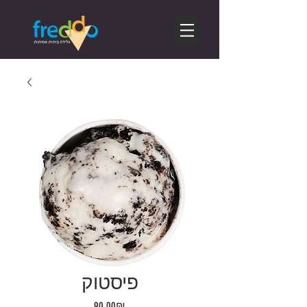
פיסטוק
Price
‏90.00 ‏₪