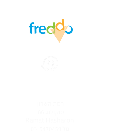
הצהרת נגישות
רמת‭ ‬השרון‭ ‬‮
סוקולוב ‭ ‬86‭ ‬
Ramat Hasharon
03-5470459
טל