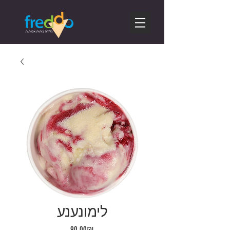
לימונענע
Price
‏90.00 ‏₪