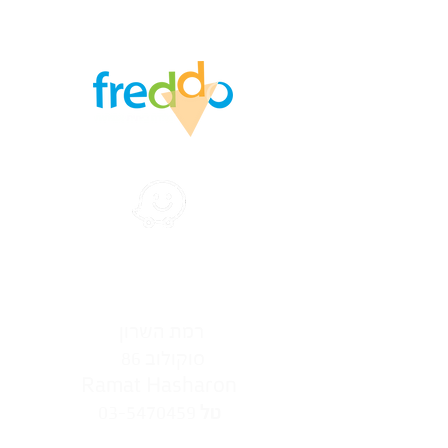
הצהרת נגישות
רמת‭ ‬השרון‭ ‬‮
סוקולוב ‭ ‬86‭ ‬
Ramat Hasharon
03-5470459
טל