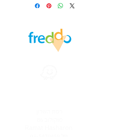
הצהרת נגישות
רמת‭ ‬השרון‭ ‬‮
סוקולוב ‭ ‬86‭ ‬
Ramat Hasharon
03-5470459
טל