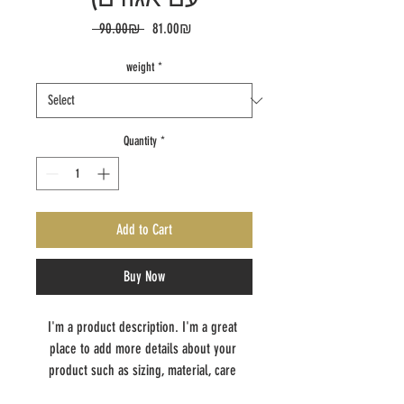
Regular
Sale
‏81.00 ‏₪
 ‏90.00 ‏₪ 
Price
Price
weight
*
Quantity
*
Add to Cart
Buy Now
I'm a product description. I'm a great 
place to add more details about your 
product such as sizing, material, care 
instructions and cleaning instructions.