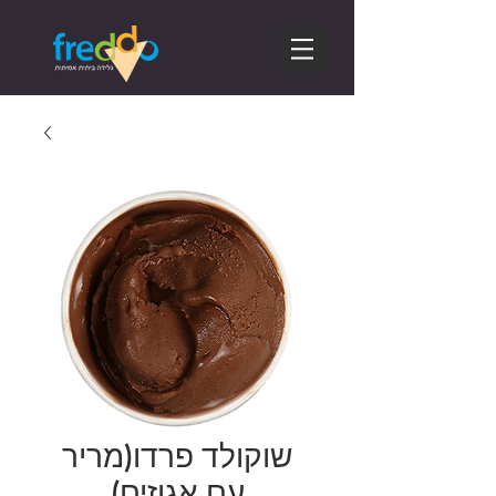
שוקולד פרדו(מריר
עם אגוזים)